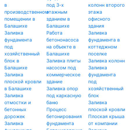
в
под 3-х
колонн второго
производственном
этажным
этажа
помещении в
зданием в
офисного
Балашихе
Балашихе
здания
Заливка
Работа
Заливка
фундамента
бетононасоса
фундамента в
под
на объекте в
коттеджном
хозяйственный
Балашихе
поселке
блок в
Заливка плиты
Заливка колонн
Балашихе
насосом под
Заливка
Заливка
коммерческое
фундамента
плоской кровли
здание
под
в Балашихе
Заливка опор
хозяйственный
Заливка
под каркасную
блок
отмостки и
баню
Заливка
бетонных
Процесс
плоской кровли
дорожек
бетонирования
Плоская крыша
Заливка
фундамента
от компании