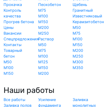
Прокачка
Пескобетон
Щебень
Контроль
М75
Гранитный
качества
М100
Известняковый
Прогрев бетона
М150
Керамзитобетон
Цены
М200
М50
Вакансии
М250
М75
Спецпредложения
Раствор
М100
Контакты
М50
М150
Товарный
М75
М200
бетон
М100
М250
М50
М125
М300
М100
М150
М350
М150
М200
Наши работы
Все работы
Усиление
Заливка
Заливка полов
фундамента
монолитных