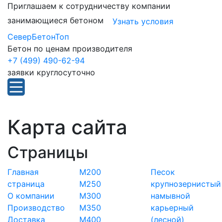
Приглашаем к сотрудничеству компании
занимающиеся бетоном
Узнать условия
СеверБетонТоп
Бетон по ценам производителя
+7 (499) 490-62-94
заявки круглосуточно
Карта сайта
Страницы
Главная
М200
Песок
страница
М250
крупнозернистый
О компании
М300
намывной
Производство
М350
карьерный
Доставка
М400
(лесной)