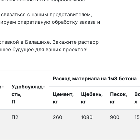
 связаться с нашим представителем,
тируем оперативную обработку заказа и
ставкой в Балашихе. Закажите раствор
чшее будущее для ваших проектов!
Расход материала на 1м3 бетона
о-
Удобоуклад-
сть,
Цемент,
Щебень,
Песок,
В
П
кг
кг
кг
л
П2
260
1080
900
15